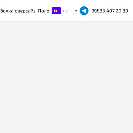
болка оверсайз
Поло
+99833 407 20 30
RU
UZ
EN