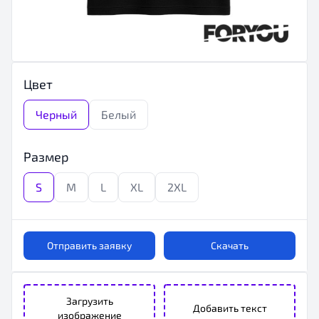
Цвет
Черный
Белый
Размер
S
M
L
XL
2XL
Отправить заявку
Скачать
Загрузить
Добавить текст
изображение