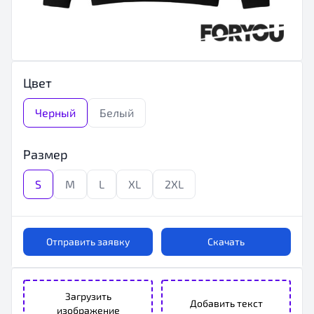
Цвет
Черный
Белый
Размер
S
M
L
XL
2XL
Отправить заявку
Скачать
Загрузить
Добавить текст
изображение