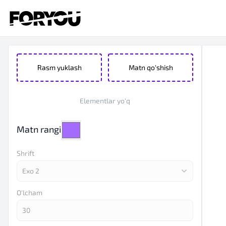
Rasm yuklash
Matn qo‘shish
Elementlar yo‘q
Matn rangi
Shrift
O‘lcham