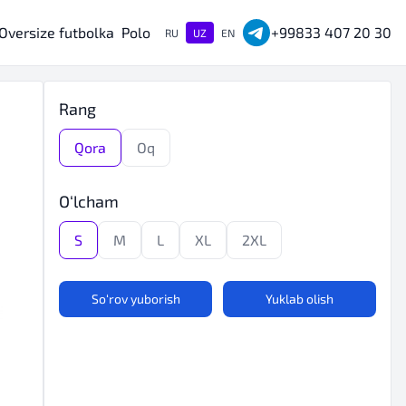
Oversize futbolka
Polo
+99833 407 20 30
RU
UZ
EN
Rang
Qora
Oq
O‘lcham
S
M
L
XL
2XL
So‘rov yuborish
Yuklab olish