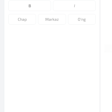
B
I
Chap
Markaz
O‘ng